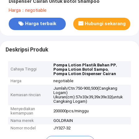
Dispenser Cairan Untuk Botol Shampoo
Harga：negotiable
Harga terbaik
Hubungi sekarang
Deskripsi Produk
,
Pompa Lotion Plastik Bahan PP
Cahaya Tinggi
,
Pompa Lotion Botol Sampo
Pompa Lotion Dispenser Cairan
Harga
negotiable
Jumlah/Ctn:750-900,500(Cangkang
Logam)
Kemasan rincian
Ukuran(cm):57x33x39,39x39x32(untuk
Cangkang Logam)
Menyediakan
200000pcs/minggu
kemampuan
Nama merek
GOLDRAIN
Nomor model
JY327-32