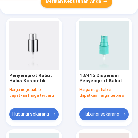
Berikan Kebutuhan Anda
Penyemprot Kabut
18/415 Dispenser
Halus Kosmetik
Penyemprot Kabut
JY601-03S 18/415
Halus Berusuk Untuk
Harga:
negotiable
Harga:
negotiable
Aluminium
Perawatan Pribadi
dapatkan harga terbaru
dapatkan harga terbaru
JY601-03F
Hubungi sekarang
Hubungi sekarang