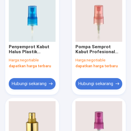
Penyemprot Kabut
Pompa Semprot
Halus Plastik
Kabut Profesional
Berusuk 18/410
JY601-03B 18/405
Harga:
negotiable
Harga:
negotiable
Berusuk JY601-03C
Halus
dapatkan harga terbaru
dapatkan harga terbaru
Hubungi sekarang
Hubungi sekarang
Rumah
Produk
Tentang kami