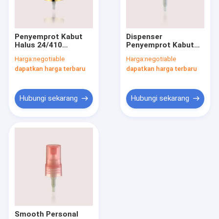
Tur Pabrik
Kontrol kualitas
Penyemprot Kabut
Dispenser
Halus 24/410
Penyemprot Kabut
Hubungi kami
Aluminium Pompa
Halus Plastik
Harga:
negotiable
Harga:
negotiable
Penyemprot JY601-
Berusuk Untuk
dapatkan harga terbaru
dapatkan harga terbaru
07K
Perawatan Pribadi
Permintaan Penawaran
JY601-03A 18/405
Berusuk
Company News
Hubungi sekarang
Hubungi sekarang
Lipstik Kosong
Botol Pompa Pengap
Botol Kosmetik plastik
parfum pompa sprayer
Smooth Personal