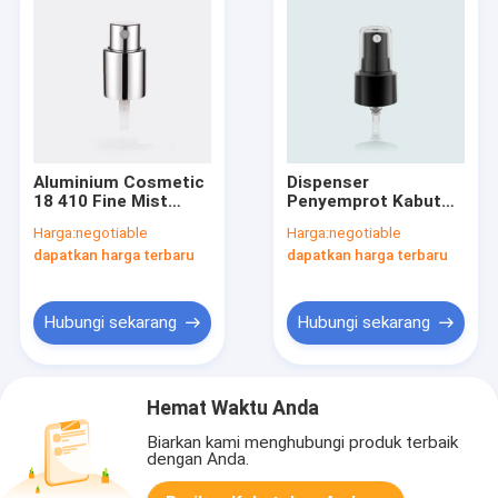
Aluminium Cosmetic
Dispenser
18 410 Fine Mist
Penyemprot Kabut
Sprayer JY601-03R
Halus Plastik JY608
Harga:
negotiable
Harga:
negotiable
Untuk Dosis Tinggi
Penyemprot Kabut
dapatkan harga terbaru
dapatkan harga terbaru
0.13±0.02ml/T
360 °
Hubungi sekarang
Hubungi sekarang
Hemat Waktu Anda
Biarkan kami menghubungi produk terbaik
dengan Anda.