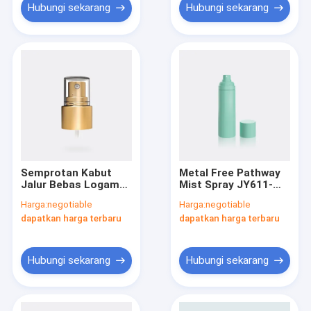
Hubungi sekarang
Hubungi sekarang
Semprotan Kabut
Metal Free Pathway
Jalur Bebas Logam
Mist Spray JY611-
JY613 Pegas Di Luar
03/05 Musim semi di
Harga:
negotiable
Harga:
negotiable
Semprotan Kabut
luar Prestige Fine
dapatkan harga terbaru
dapatkan harga terbaru
Halus Prestise
Mist Spray
Hubungi sekarang
Hubungi sekarang