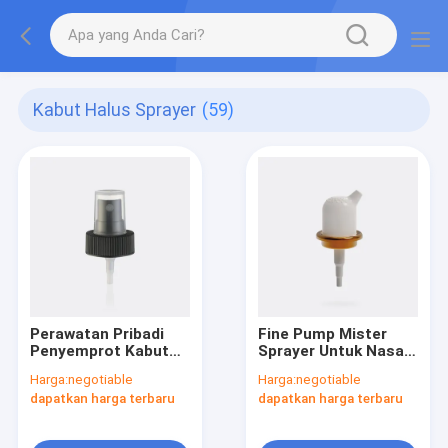
Kabut Halus Sprayer
(59)
Perawatan Pribadi
Fine Pump Mister
Penyemprot Kabut
Sprayer Untuk Nasal
Halus 0,13 ± 0,02ml /
Sprayer JY612
Harga:
negotiable
Harga:
negotiable
T Dosis JY601-08C
dapatkan harga terbaru
dapatkan harga terbaru
28/400 Bergaris