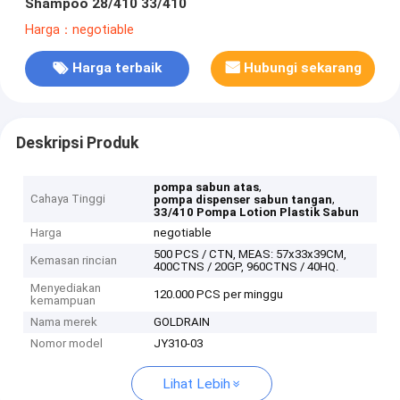
Shampoo 28/410 33/410
Harga：negotiable
Harga terbaik
Hubungi sekarang
Deskripsi Produk
,
pompa sabun atas
Cahaya Tinggi
,
pompa dispenser sabun tangan
33/410 Pompa Lotion Plastik Sabun
Harga
negotiable
500 PCS / CTN, MEAS: 57x33x39CM,
Kemasan rincian
400CTNS / 20GP, 960CTNS / 40HQ.
Menyediakan
120.000 PCS per minggu
kemampuan
Nama merek
GOLDRAIN
Nomor model
JY310-03
Lihat Lebih