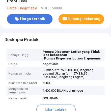
Proof Leak
Harga：negotiable
MOQ：50000
Harga terbaik
Hubungi sekarang
Deskripsi Produk
Pompa Dispenser Lotion yang Tidak
Cahaya Tinggi
Bisa Kebocoran
,
Pompa Dispenser Lotion Ergonomis
Harga
negotiable
Jumlah/Ktn:750-900,500(Cangkang
Kemasan rincian
Logam) Ukuran (cm):57x33x39，
39x39x32(Cangkang Logam)
Kuantitas min Order
50000
Menyediakan
1.400.000 BUAH per minggu
kemampuan
Nama merek
GOLDRAIN
Lihat Lebih