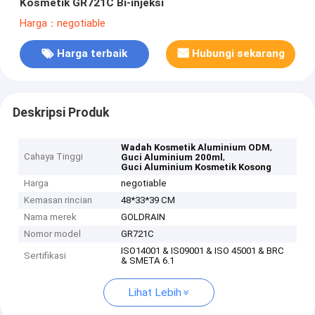
Kosmetik GR721C Bi-injeksi
Harga：negotiable
Harga terbaik
Hubungi sekarang
Deskripsi Produk
,
Wadah Kosmetik Aluminium ODM
Cahaya Tinggi
,
Guci Aluminium 200ml
Guci Aluminium Kosmetik Kosong
Harga
negotiable
Kemasan rincian
48*33*39 CM
Nama merek
GOLDRAIN
Nomor model
GR721C
ISO14001 & IS09001 & ISO 45001 & BRC
Sertifikasi
& SMETA 6.1
Lihat Lebih