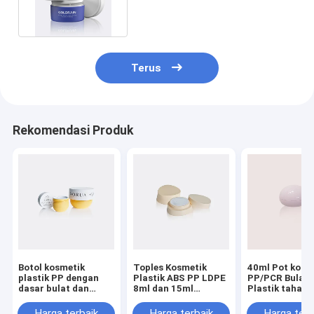
Kosmetik GR721C Bi-injeksi
Terus
Rekomendasi Produk
Botol kosmetik
Toples Kosmetik
40ml Pot kosm
plastik PP dengan
Plastik ABS PP LDPE
PP/PCR Bulat 
dasar bulat dan
8ml dan 15ml
Plastik tahan 
kaleng krim wajah
Berbentuk Tidak
wadah kosmet
dengan kapasitas
Beraturan untuk
untuk krim da
Harga terbaik
Harga terbaik
Harga terb