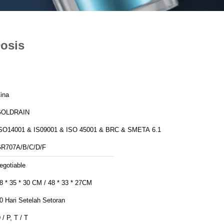
Dosis
ina
GOLDRAIN
SO14001 & IS09001 & ISO 45001 & BRC & SMETA 6.1
R707A/B/C/D/F
egotiable
8 * 35 * 30 CM / 48 * 33 * 27CM
0 Hari Setelah Setoran
 / P, T / T