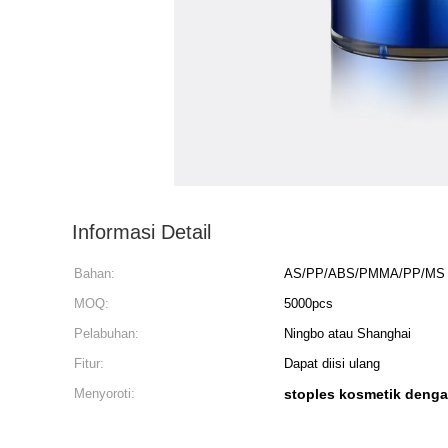
Informasi Detail
Bahan:
AS/PP/ABS/PMMA/PP/MS
MOQ:
5000pcs
Pelabuhan:
Ningbo atau Shanghai
Fitur:
Dapat diisi ulang
Menyoroti:
stoples kosmetik denga