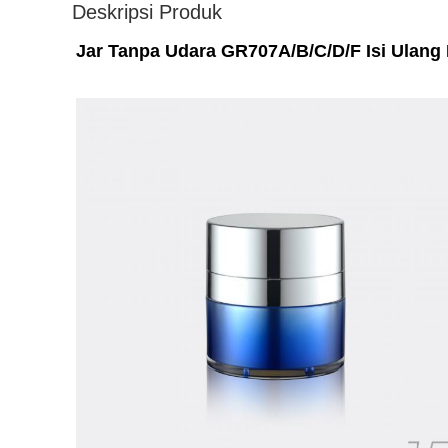
Deskripsi Produk
Jar Tanpa Udara GR707A/B/C/D/F Isi Ulang