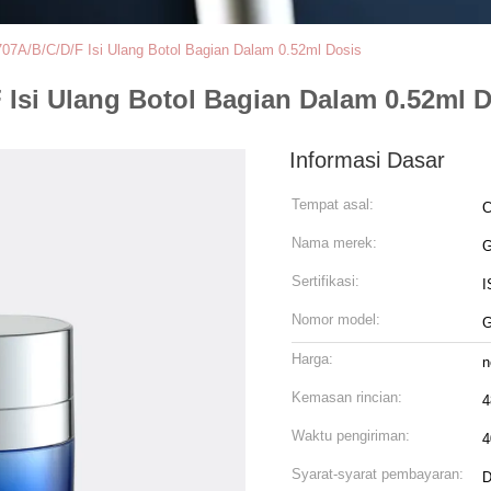
07A/B/C/D/F Isi Ulang Botol Bagian Dalam 0.52ml Dosis
Isi Ulang Botol Bagian Dalam 0.52ml 
Informasi Dasar
Tempat asal:
C
Nama merek:
Sertifikasi:
I
Nomor model:
G
Harga:
n
Kemasan rincian:
4
Waktu pengiriman:
4
Syarat-syarat pembayaran:
D