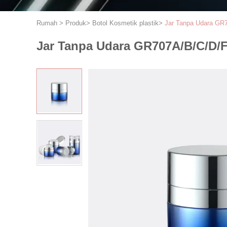
Rumah
>
Produk
>
Botol Kosmetik plastik
>
Jar Tanpa Udara GR7
Jar Tanpa Udara GR707A/B/C/D/F 