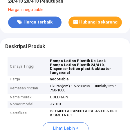
24/410 28/410 Penutupan
Harga：negotiable
Harga terbaik
Hubungi sekarang
Deskripsi Produk
,
Pompa Lotion Plastik Up Lock
,
Pompa Lotion Plastik 24/410
Cahaya Tinggi
Dispenser lotion plastik aktuator
fungsional
Harga
negotiable
Ukuran(cm)：57x33x39，Jumlah/Ctn：
Kemasan rincian
750-1000
Nama merek
GOLDRAIN
Nomor model
JY318
ISO14001 & IS09001 & ISO 45001 & BRC
Sertifikasi
& SMETA 6.1
Lihat Lebih