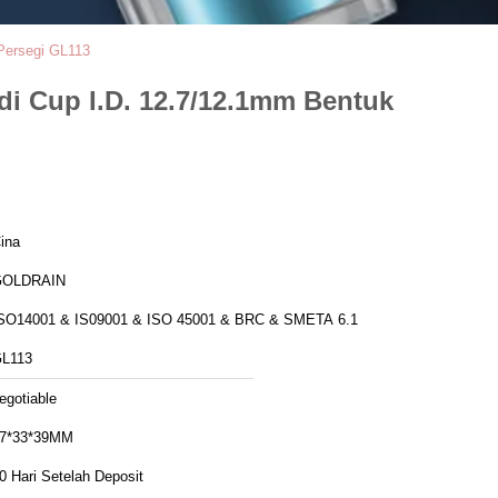
Persegi GL113
i Cup I.D. 12.7/12.1mm Bentuk
ina
GOLDRAIN
SO14001 & IS09001 & ISO 45001 & BRC & SMETA 6.1
L113
egotiable
7*33*39MM
0 Hari Setelah Deposit