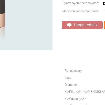
Syarat-syarat pembayaran:
D
Menyediakan kemampuan:
1
Harga terbaik
Penggunaan:
Logo:
Diameter:
<i>FILL.</i> <b>MENGISI.<
<i>Capacity</i>