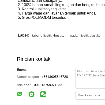
comectiac dan sebagainya.
2. 100% bahan ramah lingkungan dan bengkel bebas
3. Kontrol kualitas yang ketat.
4. Harga wajar dan layanan terbaik untuk Anda.
5. Grosir/OEM/ODM tersedia.
Label:
tabung lipstik khusus
,
wadah lipstik plastik
,
Rincian kontak
Emma
Nomor telepon :
+8613605845728
Ada apa :
+008618758071282