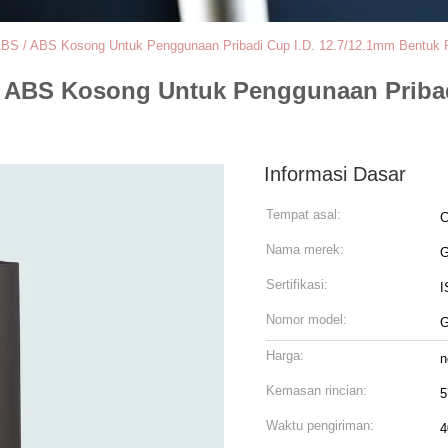
ABS / ABS Kosong Untuk Penggunaan Pribadi Cup I.D. 12.7/12.1mm Bentuk 
/ ABS Kosong Untuk Penggunaan Pribad
Informasi Dasar
Tempat asal:
C
Nama merek:
Sertifikasi:
I
Nomor model:
G
Harga:
n
Kemasan rincian:
5
Waktu pengiriman:
4