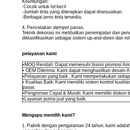
Keuntungan:
-Cocok untuk lot kecil
-Jumlah tinta yang diterapkan dapat disesuaikan.
-Berbagai jenis tinta tersedia.
4. Pencetakan stempel panas.
Teknik dekorasi ini melibatkan penempatan dan pen
diklasifikasikan sebagai sistem up-and-down dan roll-
pelayanan kami
•MOQ Rendah: Dapat memenuhi bisnis promosi And
• OEM Diterima: Kami dapat menghasilkan desain A
•Pelayanan yang baik : Kami memperlakukan setiap 
• Kualitas Baik: Kami memiliki sistem kontrol kualita
pasar.
•Pengiriman Cepat & Murah: Kami memiliki diskon be
•Layanan purna jual yang baik.
Mengapa memilih kami?
1. Pabrik dengan pengalaman 24 tahun, kami adalah 