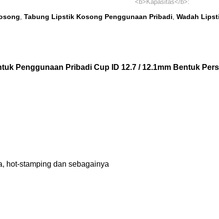
<b>Kapasitas</b>:
Kosong
Tabung Lipstik Kosong Penggunaan Pribadi
Wadah Lipsti
,
,
tuk Penggunaan Pribadi Cup ID 12.7 / 12.1mm Bentuk Per
ra, hot-stamping dan sebagainya