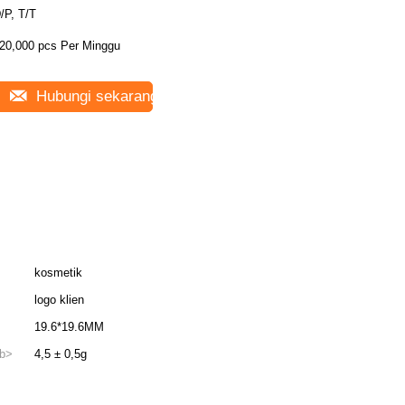
/P, T/T
20,000 pcs Per Minggu
Hubungi sekarang
kosmetik
logo klien
19.6*19.6MM
/b>
4,5 ± 0,5g