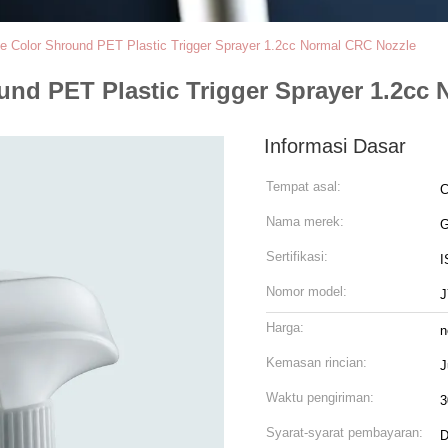
le Color Shround PET Plastic Trigger Sprayer 1.2cc Normal CRC Nozzle
und PET Plastic Trigger Sprayer 1.2cc
Informasi Dasar
Tempat asal:
C
Nama merek:
Sertifikasi:
I
Nomor model:
J
Harga:
n
Kemasan rincian:
J
Waktu pengiriman:
3
Syarat-syarat pembayaran:
D