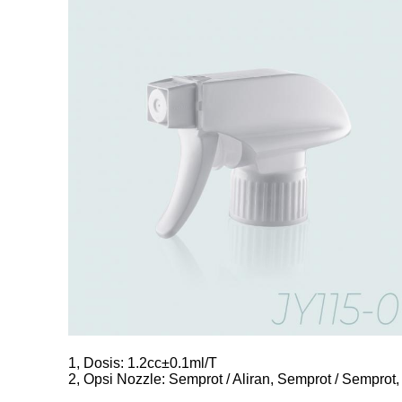
1, Dosis: 1.2cc±0.1ml/T
2, Opsi Nozzle: Semprot / Aliran, Semprot / Semprot,