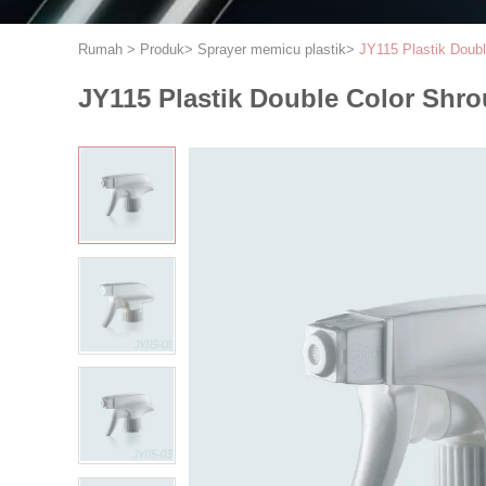
Rumah
>
Produk
>
Sprayer memicu plastik
>
JY115 Plastik Doub
JY115 Plastik Double Color Shro