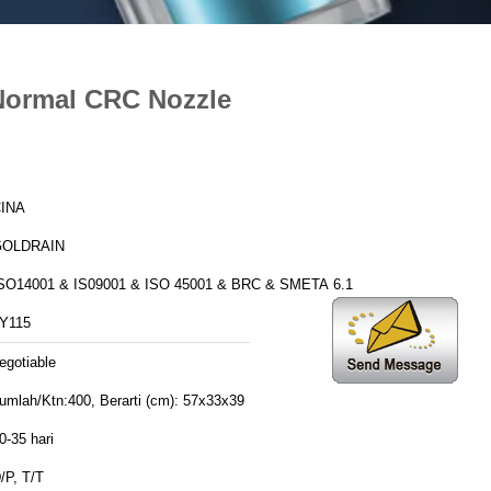
 Normal CRC Nozzle
INA
GOLDRAIN
SO14001 & IS09001 & ISO 45001 & BRC & SMETA 6.1
Y115
egotiable
umlah/Ktn:400, Berarti (cm): 57x33x39
0-35 hari
/P, T/T