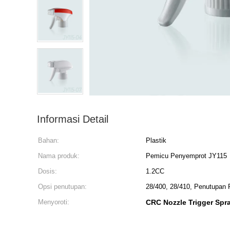
Informasi Detail
Bahan:
Plastik
Nama produk:
Pemicu Penyemprot JY115
Dosis:
1.2CC
Opsi penutupan:
28/400, 28/410, Penutupan 
Menyoroti:
CRC Nozzle Trigger Spr