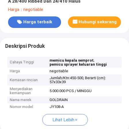
A 28/400 Ribbed Dan 24/410 Halus
Harga：negotiable
Harga terbaik
Hubungi sekarang
Deskripsi Produk
,
memicu kepala semprot
Cahaya Tinggi
pemicu sprayer keluaran tinggi
Harga
negotiable
Jumlah/Ktn:450-500, Berarti (cm):
Kemasan rincian
57x33x39
Menyediakan
5.000.000 PCS / MINGGU
kemampuan
Nama merek
GOLDRAIN
Nomor model
JY108-A
Lihat Lebih