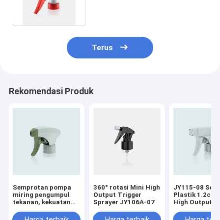
Ribbed Dan 24/410 Halus
Terus
Rekomendasi Produk
Semprotan pompa
360° rotasi Mini High
JY115-08 Sem
miring pengumpul
Output Trigger
Plastik 1.2cc 
tekanan, kekuatan
Sprayer JY106A-07
High Output T
ledakan dahsyat
Sprayer Lingk
JY118
Untuk Bahan K
Harga terbaik
Harga terbaik
Harga terb