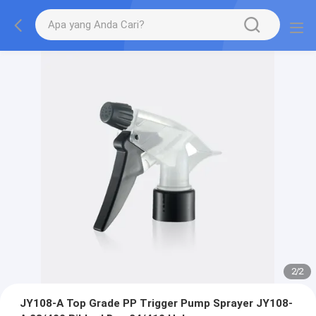
2
/
2
JY108-A Top Grade PP Trigger Pump Sprayer JY108-