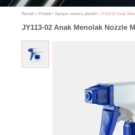
Rumah
>
Produk
>
Sprayer memicu plastik
>
JY113-02 Anak Meno
JY113-02 Anak Menolak Nozzle M