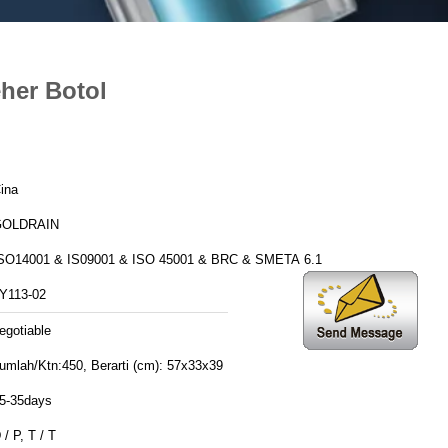
her Botol
ina
GOLDRAIN
SO14001 & IS09001 & ISO 45001 & BRC & SMETA 6.1
Y113-02
egotiable
umlah/Ktn:450, Berarti (cm): 57x33x39
5-35days
 / P, T / T