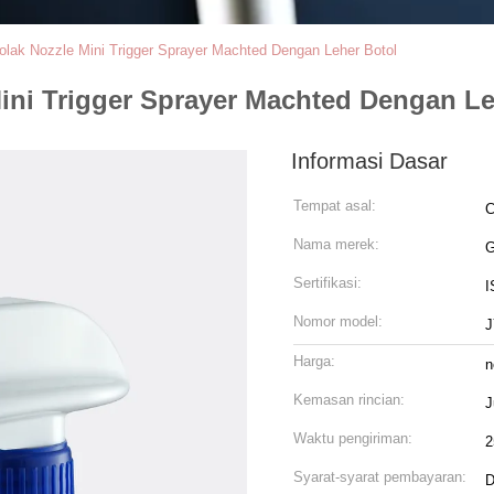
lak Nozzle Mini Trigger Sprayer Machted Dengan Leher Botol
ini Trigger Sprayer Machted Dengan Le
Informasi Dasar
Tempat asal:
C
Nama merek:
Sertifikasi:
I
Nomor model:
J
Harga:
n
Kemasan rincian:
J
Waktu pengiriman:
2
Syarat-syarat pembayaran:
D